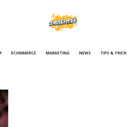
M
ECOMMERCE
MARKETING
NEWS
TIPS & TRICK